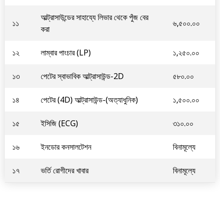
আল্ট্রাসাউন্ডের সাহায্যে লিভার থেকে পুঁজ বের
১১
৬,৫০০.০০
করা
১২
লাম্বার পাংচার (LP)
১,২৫০.০০
১৩
পেটের স্বাভাবিক আল্ট্রাসাউন্ড-2D
৫৮০.০০
১৪
পেটের (4D) আল্ট্রাসাউন্ড-(অত্যাধুনিক)
১,৫০০.০০
১৫
ইসিজি (ECG)
৩১০.০০
১৬
ইনডোর কনসালটেশন
বিনামূল্যে
১৭
ভর্তি রোগীদের খাবার
বিনামূল্যে