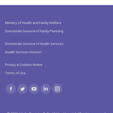
Ministry of Health and Family Welfare
Directorate General of Family Planning
Directorate General of Health Services
Health Services Division
Privacy & Cookies Notice
Terms of Use
Find us on:
Facebook
Twitter
YouTube
Linkedin
Instagram
page
page
page
page
page